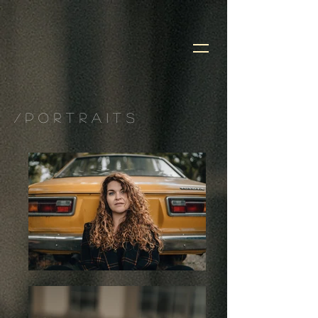
/ p o r t r a i t s